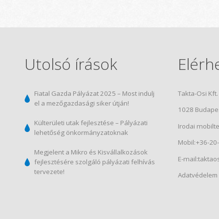
Utolsó írások
Elérh
Fiatal Gazda Pályázat 2025 – Most indulj
Takta-Osi Kft.
el a mezőgazdasági siker útján!
1028 Budapes
Külterületi utak fejlesztése – Pályázati
Irodai mobilt
lehetőség önkormányzatoknak
Mobil:+36-20
Megjelent a Mikro és Kisvállalkozások
E-mail:
taktao
fejlesztésére szolgáló pályázati felhívás
tervezete!
Adatvédelem