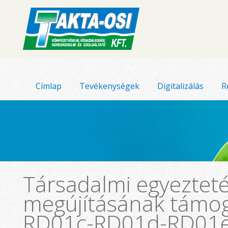
Címlap
Tevékenységek
Digitalizálás
R
Társadalmi egyezteté
megújításának támog
RD01c-RD01d-RD01e