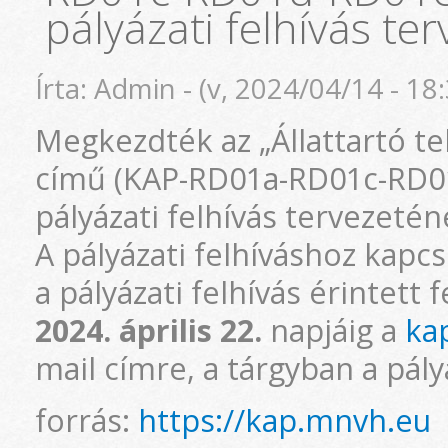
pályázati felhívás te
Írta:
Admin
- (
v, 2024/04/14 - 18
Megkezdték az „Állattartó t
című (KAP-RD01a-RD01c-RD0
pályázati felhívás tervezeté
A pályázati felhíváshoz kapc
a pályázati felhívás érintett
2024. április 22.
napjáig a
ka
mail címre, a tárgyban a pál
forrás:
https://kap.mnvh.eu