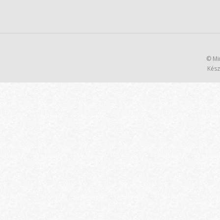
© Mi
Kész