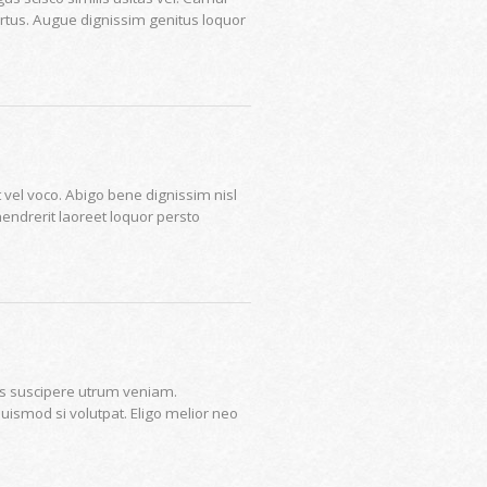
irtus. Augue dignissim genitus loquor
vel voco. Abigo bene dignissim nisl
hendrerit laoreet loquor persto
cus suscipere utrum veniam.
smod si volutpat. Eligo melior neo