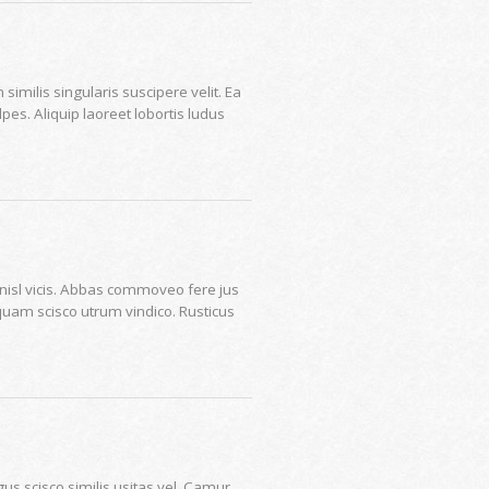
milis singularis suscipere velit. Ea
pes. Aliquip laoreet lobortis ludus
 nisl vicis. Abbas commoveo fere jus
iquam scisco utrum vindico. Rusticus
us scisco similis usitas vel. Camur