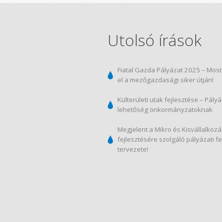
Utolsó írások
Fiatal Gazda Pályázat 2025 – Most 
el a mezőgazdasági siker útján!
Külterületi utak fejlesztése – Pályá
lehetőség önkormányzatoknak
Megjelent a Mikro és Kisvállalkoz
fejlesztésére szolgáló pályázati fe
tervezete!