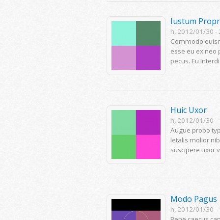
Iustum Propr
h, 2012/01/30 -
Commodo euismod 
esse eu ex neo p
pecus. Eu interd
Huic Uxor
h, 2012/01/30 -
Augue probo typi
letalis molior n
suscipere uxor v
Modo Pagus
h, 2012/01/30 -
Bene caecus capt