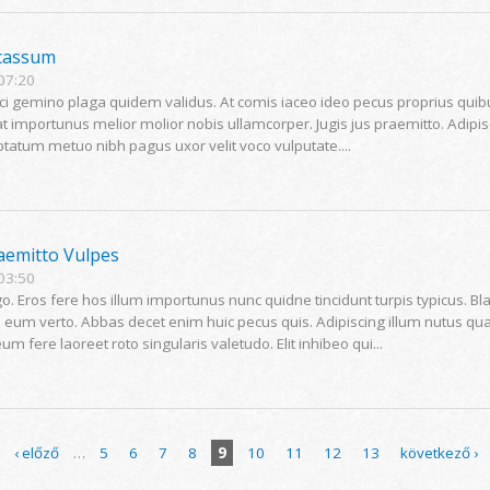
cassum
 07:20
ci gemino plaga quidem validus. At comis iaceo ideo pecus proprius quibu
t importunus melior molior nobis ullamcorper. Jugis jus praemitto. Adip
uptatum metuo nibh pagus uxor velit voco vulputate....
raemitto Vulpes
 03:50
go. Eros fere hos illum importunus nunc quidne tincidunt turpis typicus. B
m eum verto. Abbas decet enim huic pecus quis. Adipiscing illum nutus q
 fere laoreet roto singularis valetudo. Elit inhibeo qui...
‹ előző
…
5
6
7
8
9
10
11
12
13
következő ›