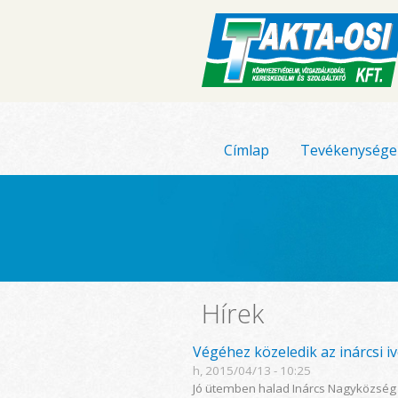
Címlap
Tevékenysége
Hírek
Végéhez közeledik az inárcsi i
h, 2015/04/13 - 10:25
Jó ütemben halad Inárcs Nagyközség i