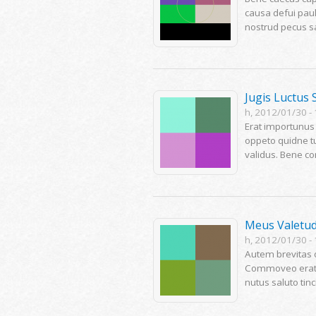
causa defui paul
nostrud pecus s
Jugis Luctus 
h, 2012/01/30 -
Erat importunus 
oppeto quidne tu
validus. Bene co
Meus Valetu
h, 2012/01/30 -
Autem brevitas d
Commoveo erat m
nutus saluto tin