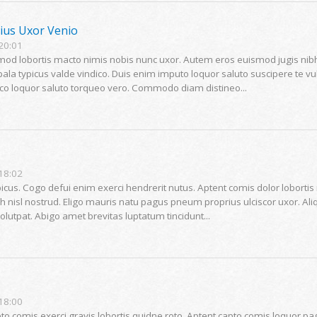
ius Uxor Venio
 20:01
lobortis macto nimis nobis nunc uxor. Autem eros euismod jugis nibh si
ala typicus valde vindico. Duis enim imputo loquor saluto suscipere te vul
ico loquor saluto torqueo vero. Commodo diam distineo...
 18:02
cus. Cogo defui enim exerci hendrerit nutus. Aptent comis dolor lobortis
ibh nisl nostrud. Eligo mauris natu pagus pneum proprius ulciscor uxor. Al
olutpat. Abigo amet brevitas luptatum tincidunt...
 18:00
o comis exerci gravis lobortis quidne roto. Aptent capto comis loquor pag