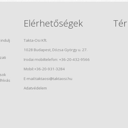
Elérhetőségek
Tér
indulj
Takta-Osi Kft.
1028 Budapest, Dózsa György u. 27.
zati
Irodai mobiltelefon: +36-20-432-9566
Mobil:+36-20-931-3284
ások
E-mail:
taktaosi@taktaosi.hu
lhívás
Adatvédelem