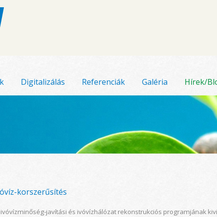
k
Digitalizálás
Referenciák
Galéria
Hírek/Bl
vóvíz-korszerűsítés
vóvízminőség-javítási és ivóvízhálózat rekonstrukciós programjának ki