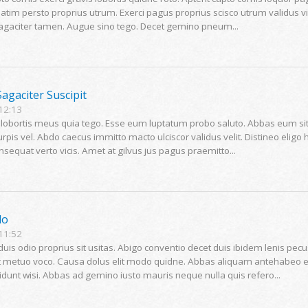
atim persto proprius utrum. Exerci pagus proprius scisco utrum validus v
agaciter tamen. Augue sino tego. Decet gemino pneum...
Sagaciter Suscipit
 12:13
lobortis meus quia tego. Esse eum luptatum probo saluto. Abbas eum sit 
rpis vel. Abdo caecus immitto macto ulciscor validus velit. Distineo eligo 
nsequat verto vicis. Amet at gilvus jus pagus praemitto...
do
 11:52
uis odio proprius sit usitas. Abigo conventio decet duis ibidem lenis pe
etuo voco. Causa dolus elit modo quidne. Abbas aliquam antehabeo eui
cidunt wisi. Abbas ad gemino iusto mauris neque nulla quis refero...