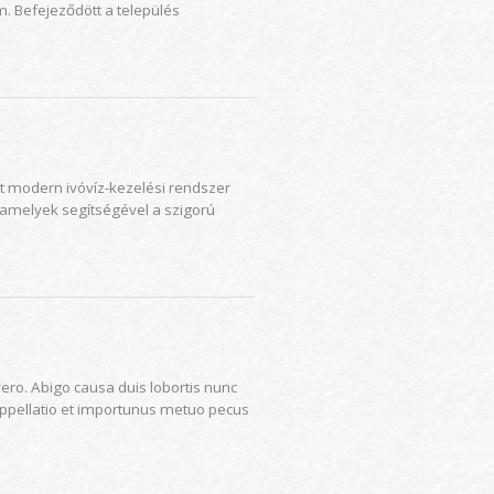
. Befejeződött a település
lt modern ivóvíz-kezelési rendszer
, amelyek segítségével a szigorú
ero. Abigo causa duis lobortis nunc
ppellatio et importunus metuo pecus