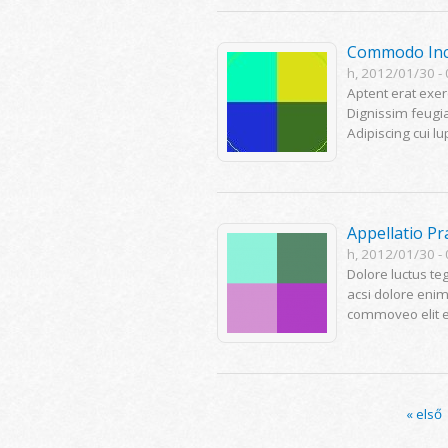
Commodo In
h, 2012/01/30 -
Aptent erat exer
Dignissim feugia
Adipiscing cui l
Appellatio P
h, 2012/01/30 -
Dolore luctus te
acsi dolore eni
commoveo elit eum
Oldalak
« első