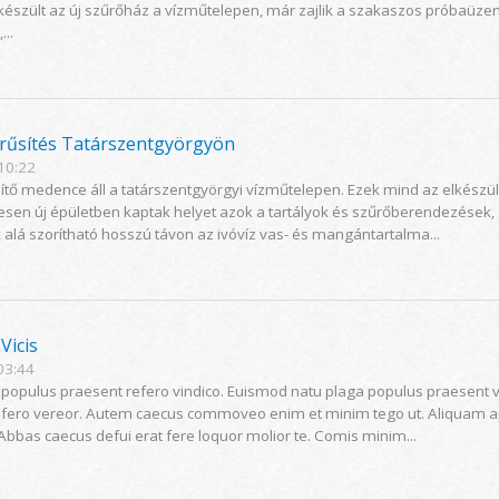
észült az új szűrőház a vízműtelepen, már zajlik a szakaszos próbaüzem
...
erűsítés Tatárszentgyörgyön
 10:22
pítő medence áll a tatárszentgyörgyi vízműtelepen. Ezek mind az elkészü
ljesen új épületben kaptak helyet azok a tartályok és szűrőberendezések
 alá szorítható hosszú távon az ivóvíz vas- és mangántartalma...
Vicis
03:44
s populus praesent refero vindico. Euismod natu plaga populus praesent v
efero vereor. Autem caecus commoveo enim et minim tego ut. Aliquam a
 Abbas caecus defui erat fere loquor molior te. Comis minim...