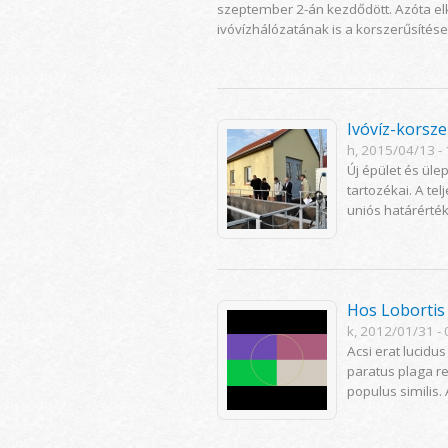
szeptember 2-án kezdődött. Azóta elk
ivóvízhálózatának is a korszerűsítése,
Ivóvíz-korsz
h, 2015/04/13 -
Új épület és üle
tartozékai. A te
uniós határérték
Hos Lobortis 
k, 2012/01/31 - 
Acsi erat lucidu
paratus plaga r
populus similis.