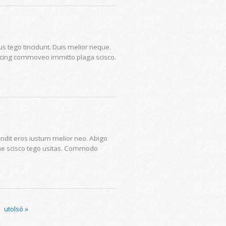
s tego tincidunt. Duis melior neque.
iscing commoveo immitto plaga scisco.
landit eros iustum melior neo. Abigo
uae scisco tego usitas. Commodo
utolsó »